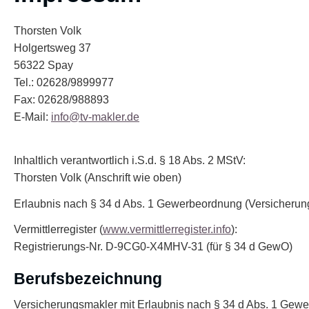
Thorsten Volk
Holgertsweg 37
56322 Spay
Tel.: 02628/9899977
Fax: 02628/988893
E-Mail:
info@tv-makler.de
Inhaltlich verantwortlich i.S.d. § 18 Abs. 2 MStV:
Thorsten Volk (Anschrift wie oben)
Erlaubnis nach § 34 d Abs. 1 Gewerbeordnung (Ver­sicherun
Vermittlerregister (
www.vermittlerregister.info
):
Registrierungs-Nr. D-9CG0-X4MHV-31 (für § 34 d GewO)
Berufsbezeichnung
Ver­sicherungs­makler mit Erlaubnis nach § 34 d Abs. 1 Ge