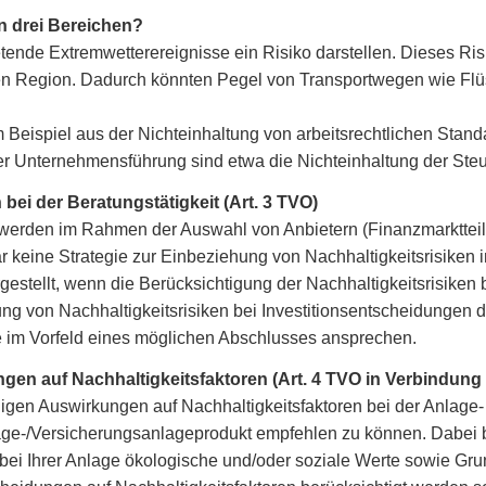
en drei Bereichen?
tende Extremwetterereignisse ein Risiko darstellen. Dieses Ris
ten Region. Dadurch könnten Pegel von Transportwegen wie Flü
 Beispiel aus der Nichteinhaltung von arbeitsrechtlichen Sta
der Unternehmensführung sind etwa die Nichteinhaltung der Steu
bei der Beratungstätigkeit (Art. 3 TVO)
, werden im Rahmen der Auswahl von Anbietern (Finanzmarktte
bar keine Strategie zur Einbeziehung von Nachhaltigkeitsrisiken 
estellt, wenn die Berücksichtigung der Nachhaltigkeitsrisiken
g von Nachhaltigkeitsrisiken bei Investitionsentscheidungen de
e im Vorfeld eines möglichen Abschlusses ansprechen.
gen auf Nachhaltigkeitsfaktoren (Art. 4 TVO in Verbindung
iligen Auswirkungen auf Nachhaltigkeitsfaktoren bei der Anlage
nlage-/Versicherungsanlageprodukt empfehlen zu können. Dabei b
b bei Ihrer Anlage ökologische und/oder soziale Werte sowie G