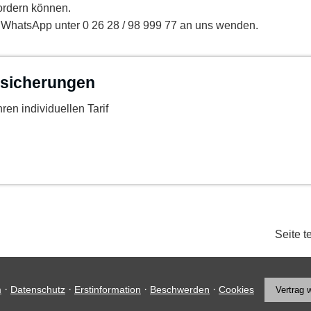
fordern können.
r WhatsApp unter 0 26 28 / 98 999 77 an uns wenden.
rsicherungen
ren individuellen Tarif
Seite t
·
·
·
·
m
Datenschutz
Erstinformation
Beschwerden
Cookies
Vertrag 