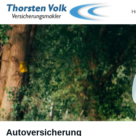
H
Auto­ver­si­che­rung